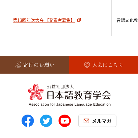
第13回年次大会 【発表者募集】
言語文化教
寄付のお願い
入会はこちら
メルマガ