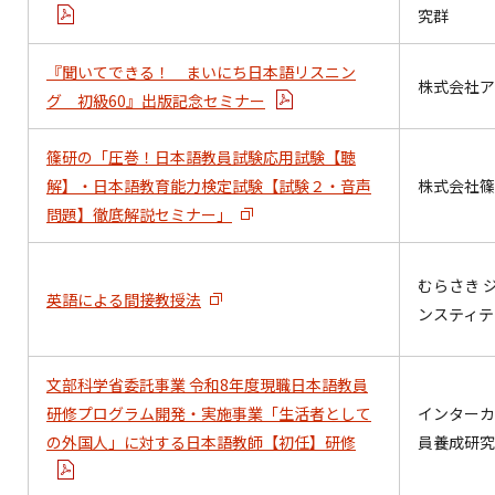
究群
『聞いてできる！ まいにち日本語リスニン
株式会社ア
グ 初級60』出版記念セミナー
篠研の「圧巻！日本語教員試験応用試験【聴
解】・日本語教育能力検定試験【試験２・音声
株式会社篠
問題】徹底解説セミナー」
むらさき 
英語による間接教授法
ンスティテ
文部科学省委託事業 令和8年度現職日本語教員
研修プログラム開発・実施事業「生活者として
インターカ
の外国人」に対する日本語教師【初任】研修
員養成研究