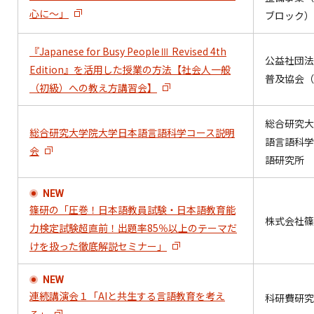
心に～」
ブロック）
『Japanese for Busy PeopleⅢ Revised 4th
公益社団法
Edition』を活用した授業の方法【社会人一般
普及協会（A
（初級）への教え方講習会】
総合研究大
総合研究大学院大学日本語言語科学コース説明
語言語科学
会
語研究所
NEW
篠研の「圧巻！日本語教員試験・日本語教育能
株式会社篠
力検定試験超直前！出題率85％以上のテーマだ
けを扱った徹底解説セミナー」
NEW
連続講演会１「AIと共生する言語教育を考え
科研費研究