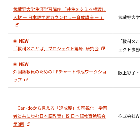
武蔵野大学生涯学習講座 「共生を支える橋渡し
人材 ー 日本語学習カウンセラー育成講座 ー 」
武蔵野大学
「教科×こ
NEW
「教科×ことば」プロジェクト第6回研究会
ェクト事務
NEW
外国語教員のためのTPチャート作成ワークショ
阪上彩子・
ップ
「Can-doから見える「達成度」の可視化 学習
者と共に歩む日本語教育」ISI日本語教育勉強会
株式会社WE
第3回