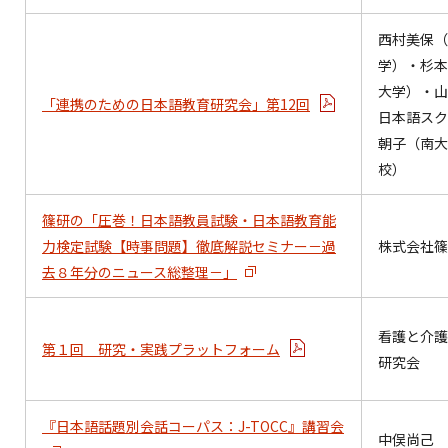
西村美保（
学）・杉本
大学）・山
「連携のための日本語教育研究会」第12回
日本語スク
朝子（南大
校）
篠研の「圧巻！日本語教員試験・日本語教育能
力検定試験【時事問題】徹底解説セミナー－過
株式会社篠
去８年分のニュース総整理－」
看護と介護
第１回 研究・実践プラットフォーム
研究会
『日本語話題別会話コーパス：J-TOCC』講習会
中俣尚己