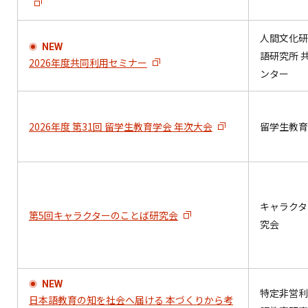
人間文化研
NEW
語研究所 
2026年度共同利用セミナー
ンター
2026年度 第31回 留学生教育学会 年次大会
留学生教育
キャラクタ
第5回キャラクターのことば研究会
究会
NEW
特定非営利
日本語教育の知を社会へ届ける 本づくりから考