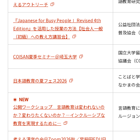
語教育研究
えるアウトリーチ
『Japanese for Busy PeopleⅠ Revised 4th
公益社団法
Edition』を活用した授業の方法【社会人一般
普及協会（A
（初級）への教え方講習会】
国立大学留
COISAN夏季セミナー＠埼玉大学
協議会（CO
ことばと学
日本語教育の夏フェス2026
なかまの会
NEW
公開ワークショップ 言語教育は変われないの
言語教育に
か？変わりたくないのか？―インクルーシブな
ルージョン
教育を実現するために―
考える漢字の会＠Zoom2026秋／早稲田EDU日