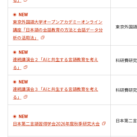
る」
NEW
東京外国語大学オープンアカデミーオンライン
東京外国語
講座「日本語の会話教育の方法と会話データ分
析の活用法」
NEW
連続講演会２「AIと共生する言語教育を考え
科研費研究
る」
NEW
連続講演会３「AIと共生する言語教育を考え
科研費研究
る」
NEW
日本第二言
日本第二言語習得学会2026年度秋季研究大会