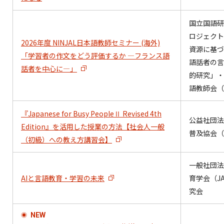
国立国語研
ロジェクト
2026年度 NINJAL日本語教師セミナー (海外)
資源に基づ
「学習者の作文をどう評価するか ―フランス語
語話者の言
話者を中心に―」
的研究」・
語教師会（
『Japanese for Busy PeopleⅡ Revised 4th
公益社団法
Edition』を活用した授業の方法【社会人一般
普及協会（A
（初級）への教え方講習会】
一般社団法
AIと言語教育・学習の未来
育学会（JA
究会
NEW