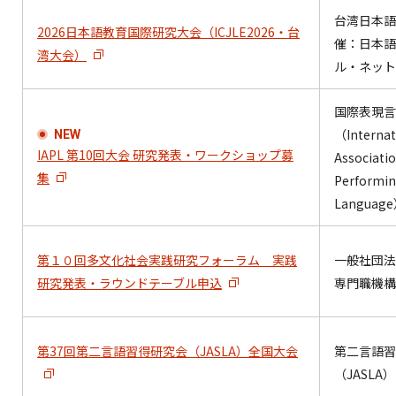
台湾日本語
2026日本語教育国際研究大会（ICJLE2026・台
催：日本語
湾大会）
ル・ネット
国際表現言
（Internat
NEW
IAPL 第10回大会 研究発表・ワークショップ募
Associatio
集
Performi
Languag
第１０回多文化社会実践研究フォーラム 実践
一般社団法
研究発表・ラウンドテーブル申込
専門職機構
第37回第二言語習得研究会（JASLA）全国大会
第二言語習
（JASLA）