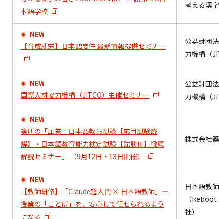
考える漢字
本語学校
NEW
公益財団法
【育成就労】日本語要件 最新情報提供セミナー
力機構（JI
公益財団法
NEW
国際人材協力機構（JITCO）主催セミナー
力機構（JI
NEW
篠研の「圧巻！日本語教員試験【応用試験読
株式会社篠
解】・日本語教育能力検定試験【試験Ⅲ】徹底
解説セミナー」 （9月12日・13日開催）
NEW
日本語教師
【教師研修】「Claude超入門 × 日本語教師」―
（Reboot
授業の「ことば」を、安心して任せられるよう
社）
になる