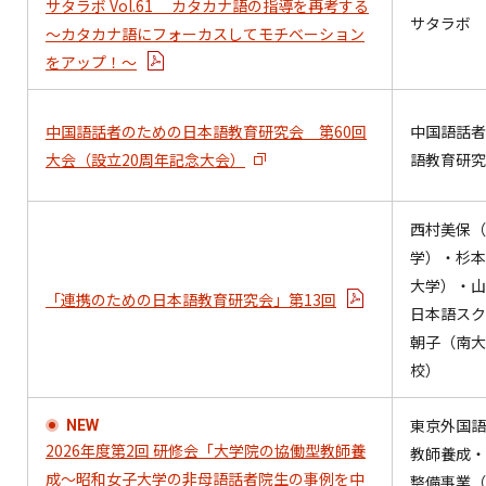
サタラボ Vol.61 カタカナ語の指導を再考する
サタラボ
～カタカナ語にフォーカスしてモチベーション
をアップ！～
中国語話者のための日本語教育研究会 第60回
中国語話者
大会（設立20周年記念大会）
語教育研究
西村美保（
学）・杉本
大学）・山
「連携のための日本語教育研究会」第13回
日本語スク
朝子（南大
校）
東京外国語
NEW
2026年度第2回 研修会「大学院の協働型教師養
教師養成・
成～昭和女子大学の非母語話者院生の事例を中
整備事業（