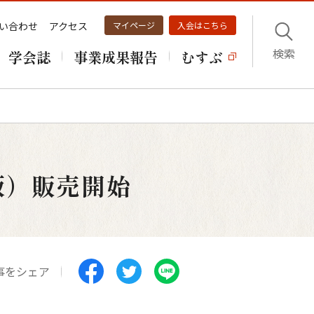
い合わせ
アクセス
マイページ
入会はこちら
検索
学会誌
事業成果報告
むすぶ
版）販売開始
事をシェア