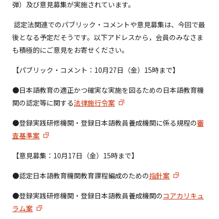
弾）及び意見募集が実施されています。
認定法関連でのパブリック・コメントや意見募集は、今回で最
後となる予定だそうです。以下アドレスから，会員のみなさま
も積極的にご意見をお寄せください。
【パブリック・コメント：
10
月
27
日（金）
15
時まで】
●日本語教育の適正かつ確実な実施を図るための日本語教育機
関の認定等に関する
法律施行令案
●登録実践研修機関・登録日本語教員養成機関に係る規程の
審
査基準案
【意見募集：
10
月
17
日（金）
15
時まで】
●認定日本語教育機関教育課程編成のための
指針案
●登録実践研修機関・登録日本語教員養成機関の
コアカリキュ
ラム案