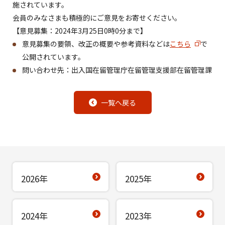
施さ
れています。
会員のみなさまも積極的にご意見をお寄せください。
【意見募集：
2024
年
3
月
25
日
0
時
0
分まで
】
意見募集の要領、
改正の概要や参考資料などは
こちら
で
公開されています。
問い合わせ先：出入国在留管理庁在留管理支援部在留管理課
一覧へ戻る
2026年
2025年
2024年
2023年